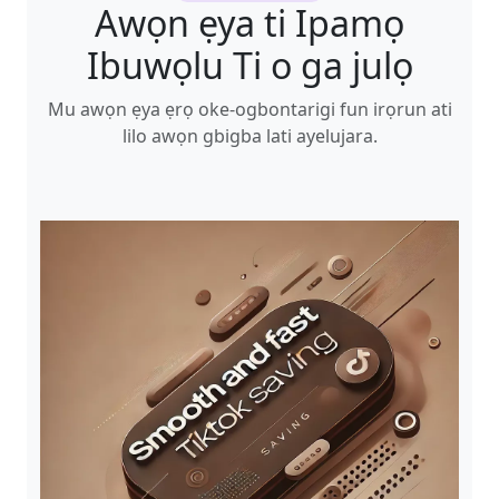
Awọn ẹya ti Ipamọ
Ibuwọlu Ti o ga julọ
Mu awọn ẹya ẹrọ oke-ogbontarigi fun irọrun ati
lilo awọn gbigba lati ayelujara.