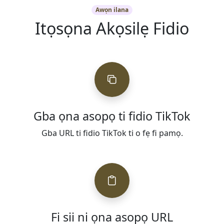
Awọn ilana
Itọsọna Akọsilẹ Fidio
Gba ọna asopọ ti fidio TikTok
Gba URL ti fidio TikTok ti o fẹ fi pamọ.
Fi sii ni ọna asopọ URL