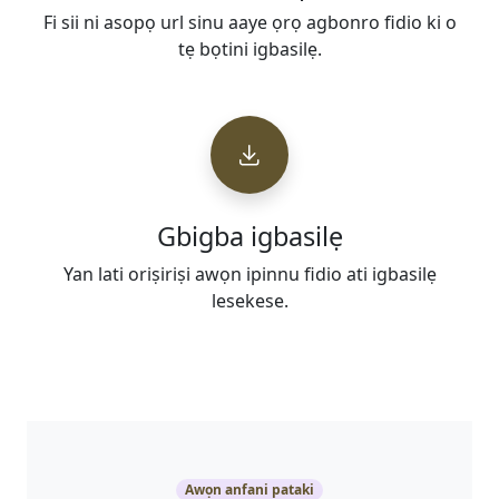
Fi sii ni asopọ url sinu aaye ọrọ agbonro fidio ki o
tẹ bọtini igbasilẹ.
Gbigba igbasilẹ
Yan lati oriṣiriṣi awọn ipinnu fidio ati igbasilẹ
lesekese.
Awọn anfani pataki