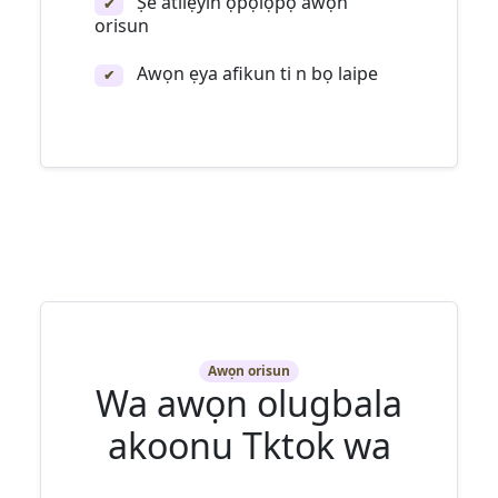
Ṣe atilẹyin ọpọlọpọ awọn
✔
orisun
Awọn ẹya afikun ti n bọ laipe
✔
Awọn orisun
Wa awọn olugbala
akoonu Tktok wa