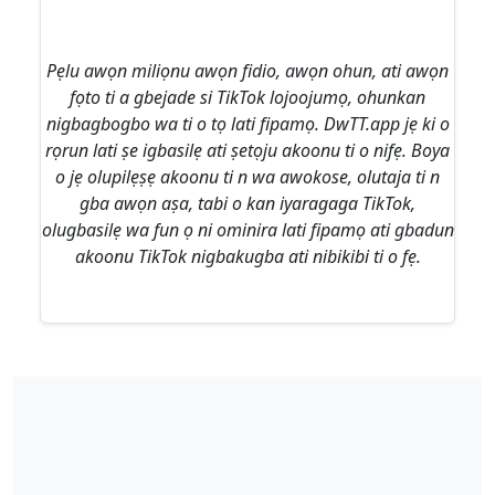
Pẹlu awọn miliọnu awọn fidio, awọn ohun, ati awọn
fọto ti a gbejade si TikTok lojoojumọ, ohunkan
nigbagbogbo wa ti o tọ lati fipamọ. DwTT.app jẹ ki o
rọrun lati ṣe igbasilẹ ati ṣetọju akoonu ti o nifẹ. Boya
o jẹ olupilẹṣẹ akoonu ti n wa awokose, olutaja ti n
gba awọn aṣa, tabi o kan iyaragaga TikTok,
olugbasilẹ wa fun ọ ni ominira lati fipamọ ati gbadun
akoonu TikTok nigbakugba ati nibikibi ti o fẹ.