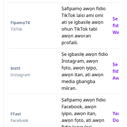
Ṣafipamọ awọn fidio
TikTok laisi ami omi
Ṣe igb
ati ṣe igbasilẹ awọn
FipamọTK
fidio 
ohun TikTok tabi
TikTok
Water
awọn aworan
profaili.
Ṣe igbasilẹ awọn fidio
Instagram, awọn
Ṣe igb
fọto, awọn iyipo,
InstS
fidio 
awọn itan, ati awọn
Instagram
Awọn 
media gbangba
miiran.
Ṣafipamọ awọn fidio
Facebook, awọn
iyipo, awọn itan,
Yara 
FFast
awọn fọto, ati awọn
Downl
Facebook