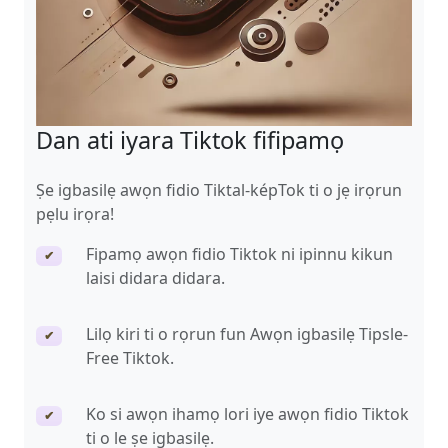
Dan ati iyara Tiktok fifipamọ
Ṣe igbasilẹ awọn fidio Tiktal-képTok ti o jẹ irọrun
pẹlu irọra!
Fipamọ awọn fidio Tiktok ni ipinnu kikun
✔
laisi didara didara.
Lilọ kiri ti o rọrun fun Awọn igbasilẹ Tipsle-
✔
Free Tiktok.
Ko si awọn ihamọ lori iye awọn fidio Tiktok
✔
ti o le ṣe igbasilẹ.