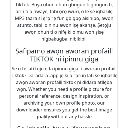
TikTok. Boya ohun ohun gbogun ti gbogun ti,
orin ti o nwaye, tabi ọrọ iwuri, o le ṣe igbasilẹ
MP3 taara si ẹrọ rẹ fun gbigbọ aisinipo, awọn
atunto, tabi lo ninu awọn iṣẹ akanṣe. Ṣetọju
awọn ohun ti o nifẹ ki o mu wọn ṣiṣẹ
nigbakugba, nibikibi.
Ṣafipamọ awọn aworan profaili
TIKTOK ni ipinnu giga
Ṣe o fẹ lati tọju ẹda ipinnu giga ti aworan profaili
Tiktok? Daradara .app jẹ ki o rọrun lati ṣe igbasilẹ
awọn aworan profaili tiktok ni didara atilẹba
wọn. Whether you need a profile picture for
personal reference, design inspiration, or
archiving your own profile photo, our
downloader ensures you get the best image
quality without any hassle.