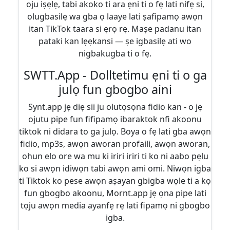
oju iṣẹlẹ, tabi akoko ti ara ẹni ti o fẹ lati nifẹ si,
olugbasilẹ wa gba ọ laaye lati ṣafipamọ awọn
itan TikTok taara si ẹrọ rẹ. Maṣe padanu itan
pataki kan lẹẹkansi — ṣe igbasilẹ ati wo
nigbakugba ti o fẹ.
SWTT.App - Dolltetimu ẹni ti o ga
julọ fun gbogbo aini
Synt.app jẹ diẹ sii ju olutọsọna fidio kan - o jẹ
ojutu pipe fun fifipamọ ibaraktok nfi akoonu
tiktok ni didara to ga julọ. Boya o fẹ lati gba awọn
fidio, mp3s, awọn aworan profaili, awọn aworan,
ohun elo ore wa mu ki iriri iriri ti ko ni aabo pẹlu
ko si awọn idiwọn tabi awọn ami omi. Niwọn igba
ti Tiktok ko pese awọn aṣayan gbigba wọle ti a kọ
fun gbogbo akoonu, Mornt.app jẹ ọna pipe lati
tọju awọn media ayanfẹ rẹ lati fipamọ ni gbogbo
igba.