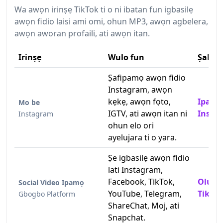
Wa awọn irinṣẹ TikTok ti o ni ibatan fun igbasilẹ
awọn fidio laisi ami omi, ohun MP3, awọn agbelera,
awọn aworan profaili, ati awọn itan.
Irinṣẹ
Wulo fun
Ṣabẹ
Ṣafipamọ awọn fidio
Instagram, awọn
kẹkẹ, awọn fọto,
Ipamọ 
Mo be
IGTV, ati awọn itan ni
Insta
Instagram
ohun elo ori
ayelujara ti o yara.
Ṣe igbasilẹ awọn fidio
lati Instagram,
Facebook, TikTok,
Olugba
Social Video Ipamọ
YouTube, Telegram,
TikTok
Gbogbo Platform
ShareChat, Moj, ati
Snapchat.