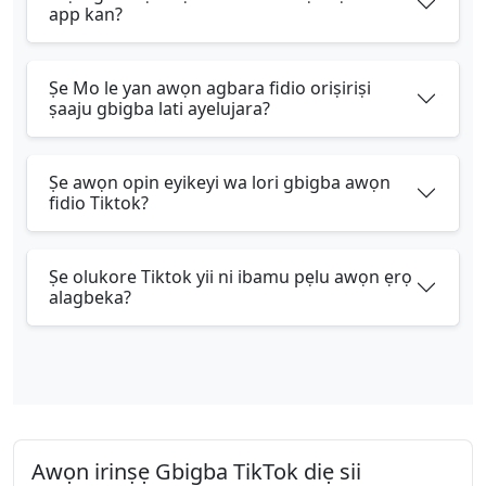
app kan?
Ṣe Mo le yan awọn agbara fidio oriṣiriṣi
ṣaaju gbigba lati ayelujara?
Ṣe awọn opin eyikeyi wa lori gbigba awọn
fidio Tiktok?
Ṣe olukore Tiktok yii ni ibamu pẹlu awọn ẹrọ
alagbeka?
Awọn irinṣẹ Gbigba TikTok diẹ sii