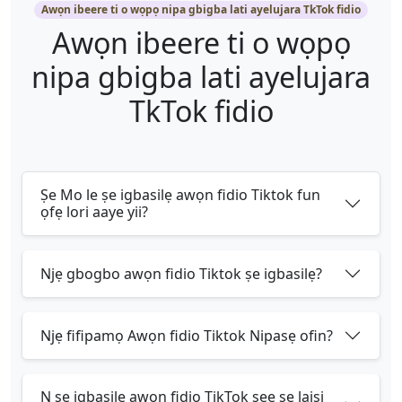
Awọn ibeere ti o wọpọ nipa gbigba lati ayelujara TkTok fidio
Awọn ibeere ti o wọpọ
nipa gbigba lati ayelujara
TkTok fidio
Ṣe Mo le ṣe igbasilẹ awọn fidio Tiktok fun
ọfẹ lori aaye yii?
Njẹ gbogbo awọn fidio Tiktok ṣe igbasilẹ?
Njẹ fifipamọ Awọn fidio Tiktok Nipasẹ ofin?
N ṣe igbasilẹ awọn fidio TikTok ṣee ṣe laisi