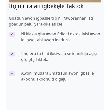
Itọju rira ati igbẹkẹle Taktok
Gbadun awọn igbasilẹ ti o ni ifaworanhan lati
gbadun pẹlu iyara-oke ati iṣẹ.
Ni kiakia gba awọn fidio ti nktok laisi awọn
✔
idilọwọ tabi awọn idaduro.
Imọ-ẹrọ to ti ni ilọsiwaju ṣe idaniloju aṣiṣe-
✔
ọfẹ-ọfẹ Tiktok.
Awọn imudara Smati fun awọn igbasilẹ
✔
akoonu akoonu ti o gaju.