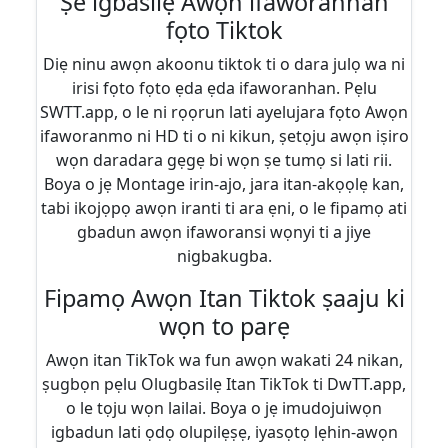
Ṣe igbasilẹ Awọn ifaworanhan
fọto Tiktok
Diẹ ninu awọn akoonu tiktok ti o dara julọ wa ni
irisi fọto fọto ẹda ẹda ifaworanhan. Pẹlu
SWTT.app, o le ni rọọrun lati ayelujara fọto Awọn
ifaworanmo ni HD ti o ni kikun, ṣetọju awọn iṣiro
wọn daradara gẹgẹ bi wọn ṣe tumọ si lati rii.
Boya o jẹ Montage irin-ajo, jara itan-akọọlẹ kan,
tabi ikojọpọ awọn iranti ti ara ẹni, o le fipamọ ati
gbadun awọn ifaworansi wọnyi ti a jiye
nigbakugba.
Fipamọ Awọn Itan Tiktok ṣaaju ki
wọn to parẹ
Awọn itan TikTok wa fun awọn wakati 24 nikan,
ṣugbọn pẹlu Olugbasilẹ Itan TikTok ti DwTT.app,
o le tọju wọn lailai. Boya o jẹ imudojuiwọn
igbadun lati ọdọ olupilẹṣẹ, iyasọtọ lẹhin-awọn