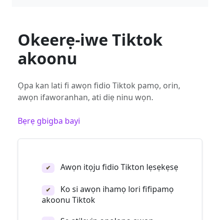
Okeerẹ-iwe Tiktok
akoonu
Ọpa kan lati fi awọn fidio Tiktok pamọ, orin,
awọn ifaworanhan, ati diẹ ninu wọn.
Bẹrẹ gbigba bayi
Awọn itọju fidio Tikton lẹsẹkẹsẹ
✔
Ko si awọn ihamọ lori fifipamọ
✔
akoonu Tiktok