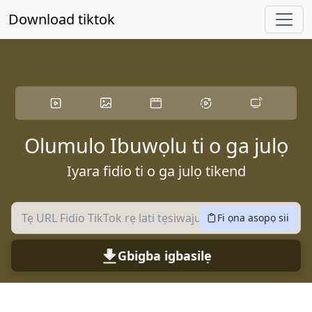
Rekọja si akọkọ akoonu
Download tiktok
Olumulo Ibuwọlu ti o ga julọ
Iyara fidio ti o ga julọ tikend
Fi ọna asopọ sii
Gbigba igbasilẹ