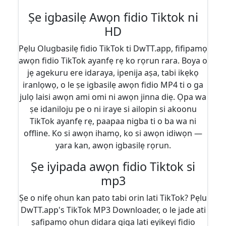
Ṣe igbasilẹ Awọn fidio Tiktok ni
HD
Pẹlu Olugbasilẹ fidio TikTok ti DwTT.app, fifipamọ
awọn fidio TikTok ayanfẹ rẹ ko rọrun rara. Boya o
jẹ agekuru ere idaraya, ipenija aṣa, tabi ikẹkọ
iranlọwọ, o le ṣe igbasilẹ awọn fidio MP4 ti o ga
julọ laisi awọn ami omi ni awọn jinna diẹ. Ọpa wa
ṣe idaniloju pe o ni iraye si ailopin si akoonu
TikTok ayanfẹ rẹ, paapaa nigba ti o ba wa ni
offline. Ko si awọn ihamọ, ko si awọn idiwọn —
yara kan, awọn igbasilẹ rọrun.
Ṣe iyipada awọn fidio Tiktok si
mp3
Ṣe o nifẹ ohun kan pato tabi orin lati TikTok? Pẹlu
DwTT.app's TikTok MP3 Downloader, o le jade ati
ṣafipamọ ohun didara giga lati eyikeyi fidio