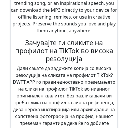
trending song, or an inspirational speech, you
can download the MP3 directly to your device for
offline listening, remixes, or use in creative
projects. Preserve the sounds you love and play
them anytime, anywhere.
Зачувајте ги сликите на
профилот на TikTok во висока
резолуција
Дали сакате да задржите копија со висока
резолуција на сликата на профилот TikTok?
DWTT.APP го прави едноставно преземањето
на слики на профилот TikTok во нивниот
оригинален квалитет. Без разлика дали ви
треба слика на профил за лична референца,
дизајнерска инспирација или архивирање на
сопствена фотографија на профил, нашиот
преземач гарантира дека ќе го добиете