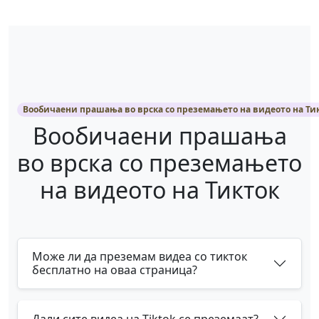
Вообичаени прашања во врска со преземањето на видеото на Ти
Вообичаени прашања
во врска со преземањето
на видеото на Тикток
Може ли да преземам видеа со тикток
бесплатно на оваа страница?
Дали сите видеа на Tiktok се преземаат?