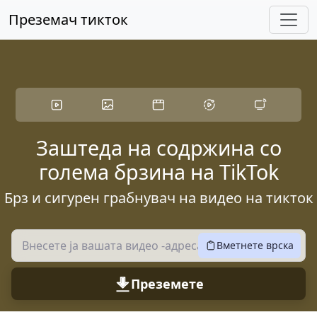
Прескокнете на главната содржина
Преземач тикток
Заштеда на содржина со
голема брзина на TikTok
Брз и сигурен грабнувач на видео на тикток
Вметнете врска
Преземете