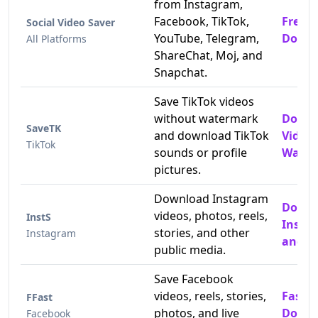
from Instagram,
Facebook, TikTok,
Free T
Social Video Saver
YouTube, Telegram,
Downl
All Platforms
ShareChat, Moj, and
Snapchat.
Save TikTok videos
without watermark
Downl
SaveTK
and download TikTok
Video
TikTok
sounds or profile
Water
pictures.
Download Instagram
Down
videos, photos, reels,
InstS
Insta
stories, and other
Instagram
and P
public media.
Save Facebook
videos, reels, stories,
Fast 
FFast
photos, and live
Downl
Facebook