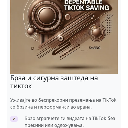
Брза и сигурна заштеда на
тикток
Уживајте во беспрекорни преземања на TikTok
со брзина и перформанси во врвна.
Брзо зграпчете ги видеата на TikTok без
✔
прекини или одложувања.