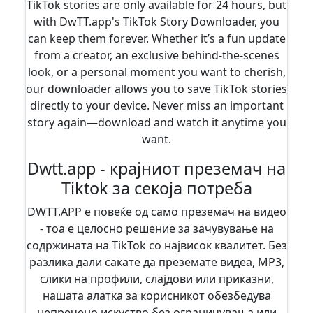
TikTok stories are only available for 24 hours, but
with DwTT.app's TikTok Story Downloader, you
can keep them forever. Whether it’s a fun update
from a creator, an exclusive behind-the-scenes
look, or a personal moment you want to cherish,
our downloader allows you to save TikTok stories
directly to your device. Never miss an important
story again—download and watch it anytime you
want.
Dwtt.app - крајниот преземач на
Tiktok за секоја потреба
DWTT.APP е повеќе од само преземач на видео
- тоа е целосно решение за зачувување на
содржината на TikTok со највисок квалитет. Без
разлика дали сакате да преземате видеа, MP3,
слики на профили, слајдови или приказни,
нашата алатка за корисникот обезбедува
непречено искуство без ограничувања или