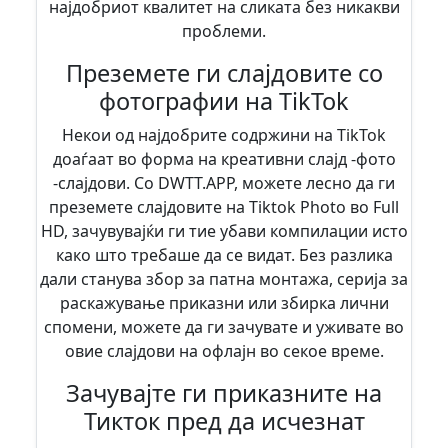
најдобриот квалитет на сликата без никакви
проблеми.
Преземете ги слајдовите со
фотографии на TikTok
Некои од најдобрите содржини на TikTok
доаѓаат во форма на креативни слајд -фото
-слајдови. Со DWTT.APP, можете лесно да ги
преземете слајдовите на Tiktok Photo во Full
HD, зачувувајќи ги тие убави компилации исто
како што требаше да се видат. Без разлика
дали станува збор за патна монтажа, серија за
раскажување приказни или збирка лични
спомени, можете да ги зачувате и уживате во
овие слајдови на офлајн во секое време.
Зачувајте ги приказните на
Тикток пред да исчезнат