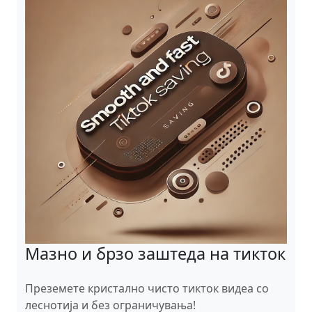
Мазно и брзо заштеда на тикток
Преземете кристално чисто тикток видеа со
леснотија и без ограничувања!