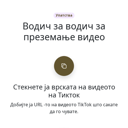
Упатства
Водич за водич за
преземање видео
Стекнете ја врската на видеото
на Тикток
Добијте ја URL -то на видеото TikTok што сакате
да го чувате.