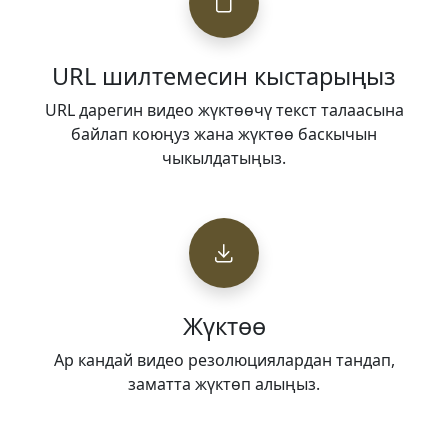
URL шилтемесин кыстарыңыз
URL дарегин видео жүктөөчү текст талаасына
байлап коюңуз жана жүктөө баскычын
чыкылдатыңыз.
Жүктөө
Ар кандай видео резолюциялардан тандап,
заматта жүктөп алыңыз.