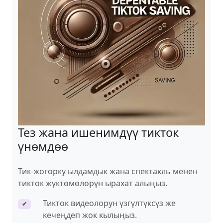
Тез жана ишенимдүү тикток
үнөмдөө
Тик-жогорку ылдамдык жана спектакль менен
тикток жүктөмөлөрүн ырахат алыңыз.
Тикток видеолорун үзгүлтүксүз же
✔
кечеңдеп жок кылыңыз.