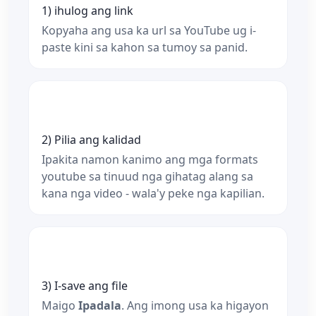
1) ihulog ang link
Kopyaha ang usa ka url sa YouTube ug i-
paste kini sa kahon sa tumoy sa panid.
2) Pilia ang kalidad
Ipakita namon kanimo ang mga formats
youtube sa tinuud nga gihatag alang sa
kana nga video - wala'y peke nga kapilian.
3) I-save ang file
Maigo
Ipadala
. Ang imong usa ka higayon